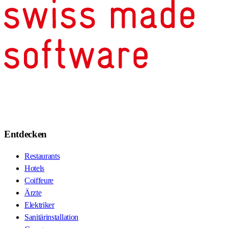
Entdecken
Restaurants
Hotels
Coiffeure
Ärzte
Elektriker
Sanitärinstallation