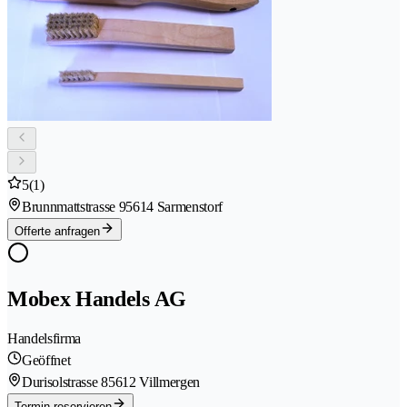
5
(1)
Brunnmattstrasse 9
5614 Sarmenstorf
Offerte anfragen
Mobex Handels AG
Handelsfirma
Geöffnet
Durisolstrasse 8
5612 Villmergen
Termin reservieren