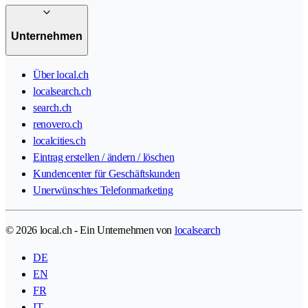
Unternehmen
Über local.ch
localsearch.ch
search.ch
renovero.ch
localcities.ch
Eintrag erstellen / ändern / löschen
Kundencenter für Geschäftskunden
Unerwünschtes Telefonmarketing
© 2026 local.ch - Ein Unternehmen von
localsearch
DE
EN
FR
IT