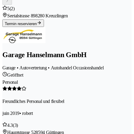
5
(2)
Seetalstrasse 89
8280 Kreuzlingen
Termin reservieren
Garage Hanselmann GmbH
Garage • Autovertretung • Autohandel Occasionshandel
Geöffnet
Personal
Freundliches Personal und flexibel
juin 2019
• robert
4.3
(3)
Hauptstrasse 52
8594 Güttingen