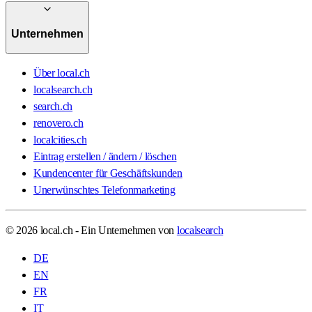
Unternehmen
Über local.ch
localsearch.ch
search.ch
renovero.ch
localcities.ch
Eintrag erstellen / ändern / löschen
Kundencenter für Geschäftskunden
Unerwünschtes Telefonmarketing
© 2026 local.ch - Ein Unternehmen von
localsearch
DE
EN
FR
IT