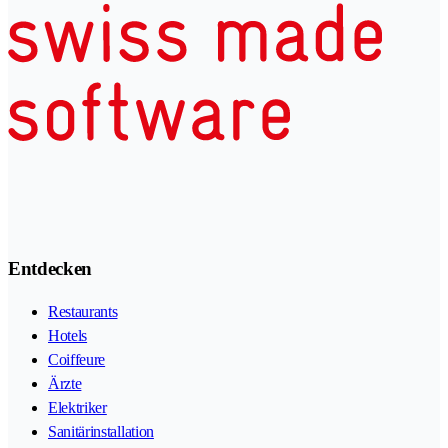
Entdecken
Restaurants
Hotels
Coiffeure
Ärzte
Elektriker
Sanitärinstallation