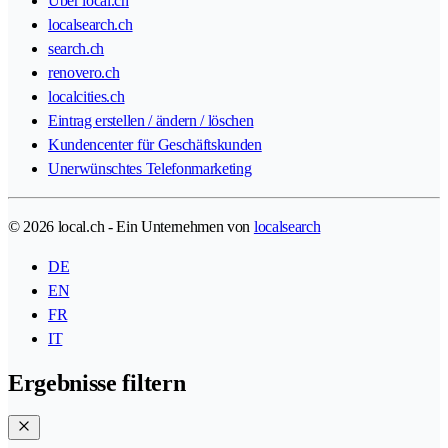
Über local.ch
localsearch.ch
search.ch
renovero.ch
localcities.ch
Eintrag erstellen / ändern / löschen
Kundencenter für Geschäftskunden
Unerwünschtes Telefonmarketing
© 2026 local.ch - Ein Unternehmen von
localsearch
DE
EN
FR
IT
Ergebnisse filtern