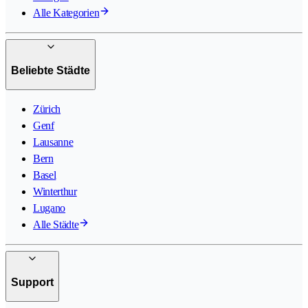
Alle Kategorien
Beliebte Städte
Zürich
Genf
Lausanne
Bern
Basel
Winterthur
Lugano
Alle Städte
Support