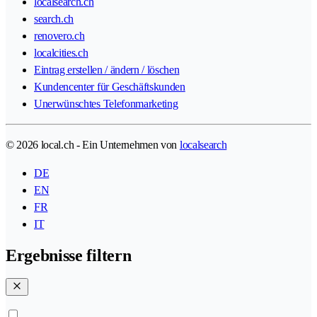
localsearch.ch
search.ch
renovero.ch
localcities.ch
Eintrag erstellen / ändern / löschen
Kundencenter für Geschäftskunden
Unerwünschtes Telefonmarketing
© 2026 local.ch - Ein Unternehmen von
localsearch
DE
EN
FR
IT
Ergebnisse filtern