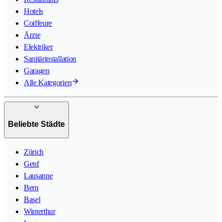
Hotels
Coiffeure
Ärzte
Elektriker
Sanitärinstallation
Garagen
Alle Kategorien
Beliebte Städte
Zürich
Genf
Lausanne
Bern
Basel
Winterthur