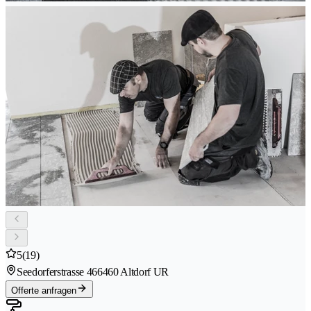
5
(19)
Seedorferstrasse 46
6460 Altdorf UR
Offerte anfragen