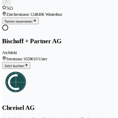
5
(2)
Zürcherstrasse 124
8406 Winterthur
Termin reservieren
Bischoff + Partner AG
Architekt
Seestrasse 102
8610 Uster
Jetzt buchen
Chreisel AG