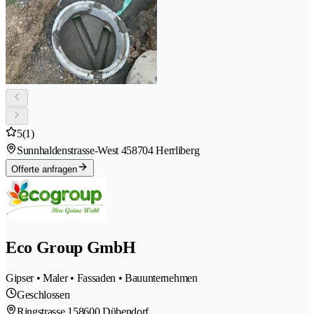
5
(1)
Sunnhaldenstrasse-West 45
8704 Herrliberg
Offerte anfragen
Eco Group GmbH
Gipser • Maler • Fassaden • Bauunternehmen
Geschlossen
Ringstrasse 15
8600 Dübendorf