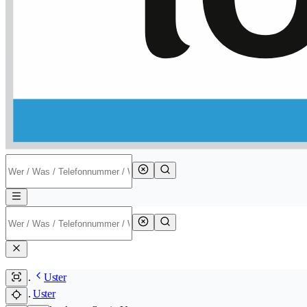
Uster
Uster