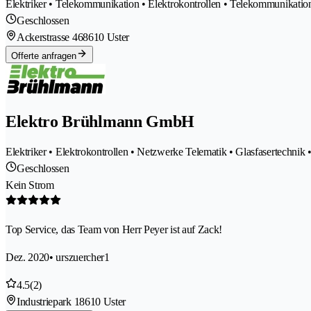
Elektriker • Telekommunikation • Elektrokontrollen • Telekommunikati
Geschlossen
Ackerstrasse 46
8610 Uster
Offerte anfragen
Elektro Brühlmann GmbH
Elektriker • Elektrokontrollen • Netzwerke Telematik • Glasfasertechnik
Geschlossen
Kein Strom
Top Service, das Team von Herr Peyer ist auf Zack!
Dez. 2020
• urszuercher1
4.5
(2)
Industriepark 1
8610 Uster