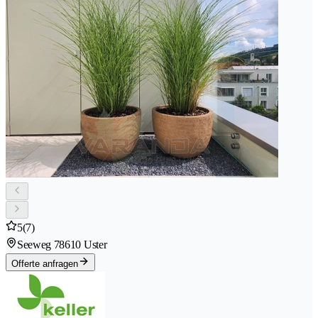
5
(7)
Seeweg 7
8610 Uster
Offerte anfragen