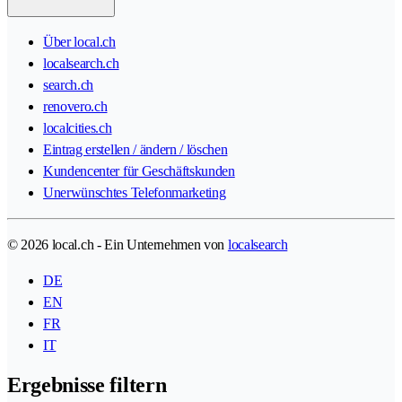
Über local.ch
localsearch.ch
search.ch
renovero.ch
localcities.ch
Eintrag erstellen / ändern / löschen
Kundencenter für Geschäftskunden
Unerwünschtes Telefonmarketing
© 2026 local.ch - Ein Unternehmen von
localsearch
DE
EN
FR
IT
Ergebnisse filtern