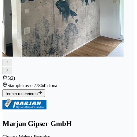
5
(2)
Stampfstrasse 77
8645 Jona
Termin reservieren
Marjan Gipser GmbH
Gipser • Maler • Fassaden