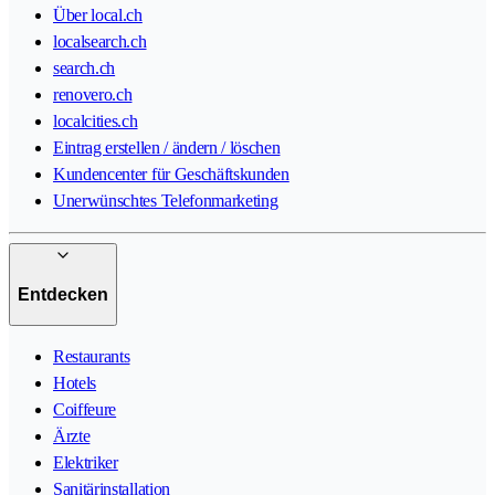
Über local.ch
localsearch.ch
search.ch
renovero.ch
localcities.ch
Eintrag erstellen / ändern / löschen
Kundencenter für Geschäftskunden
Unerwünschtes Telefonmarketing
Entdecken
Restaurants
Hotels
Coiffeure
Ärzte
Elektriker
Sanitärinstallation