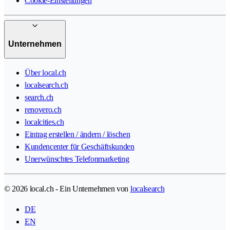
Cookie-Einstellungen
Unternehmen
Über local.ch
localsearch.ch
search.ch
renovero.ch
localcities.ch
Eintrag erstellen / ändern / löschen
Kundencenter für Geschäftskunden
Unerwünschtes Telefonmarketing
© 2026 local.ch - Ein Unternehmen von
localsearch
DE
EN