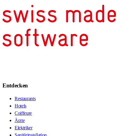
Entdecken
Restaurants
Hotels
Coiffeure
Ärzte
Elektriker
Sanitärinstallation