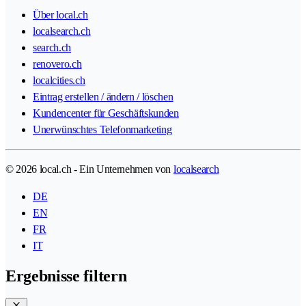
Über local.ch
localsearch.ch
search.ch
renovero.ch
localcities.ch
Eintrag erstellen / ändern / löschen
Kundencenter für Geschäftskunden
Unerwünschtes Telefonmarketing
© 2026 local.ch - Ein Unternehmen von
localsearch
DE
EN
FR
IT
Ergebnisse filtern