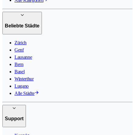
Alle Kategorien
Beliebte Städte
Zürich
Genf
Lausanne
Bern
Basel
Winterthur
Lugano
Alle Städte
Support