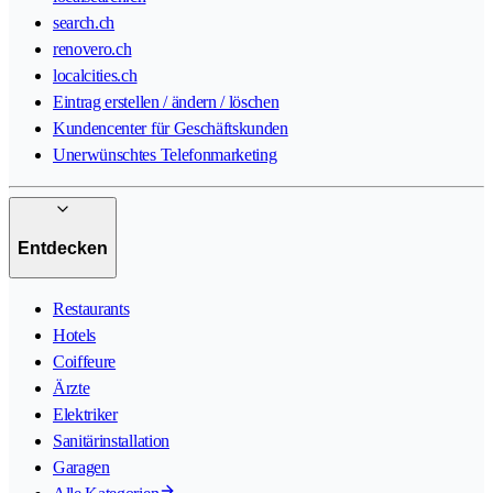
search.ch
renovero.ch
localcities.ch
Eintrag erstellen / ändern / löschen
Kundencenter für Geschäftskunden
Unerwünschtes Telefonmarketing
Entdecken
Restaurants
Hotels
Coiffeure
Ärzte
Elektriker
Sanitärinstallation
Garagen