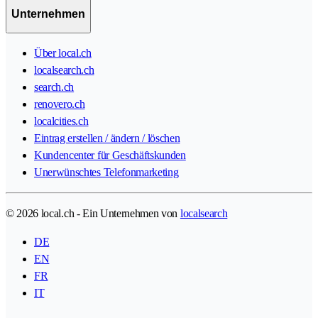
Unternehmen
Über local.ch
localsearch.ch
search.ch
renovero.ch
localcities.ch
Eintrag erstellen / ändern / löschen
Kundencenter für Geschäftskunden
Unerwünschtes Telefonmarketing
© 2026 local.ch - Ein Unternehmen von
localsearch
DE
EN
FR
IT