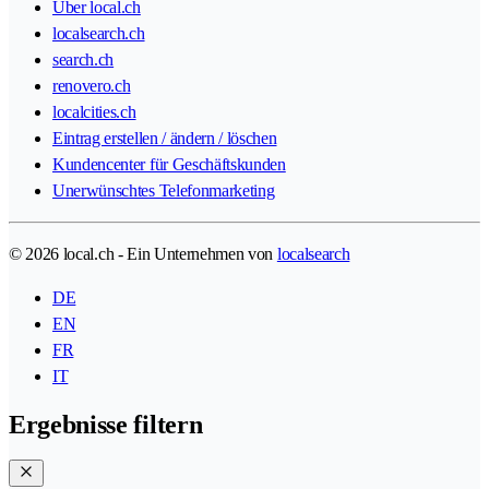
Über local.ch
localsearch.ch
search.ch
renovero.ch
localcities.ch
Eintrag erstellen / ändern / löschen
Kundencenter für Geschäftskunden
Unerwünschtes Telefonmarketing
© 2026 local.ch - Ein Unternehmen von
localsearch
DE
EN
FR
IT
Ergebnisse filtern