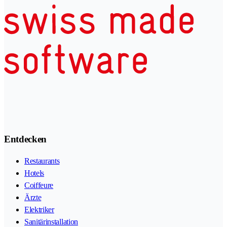
Entdecken
Restaurants
Hotels
Coiffeure
Ärzte
Elektriker
Sanitärinstallation