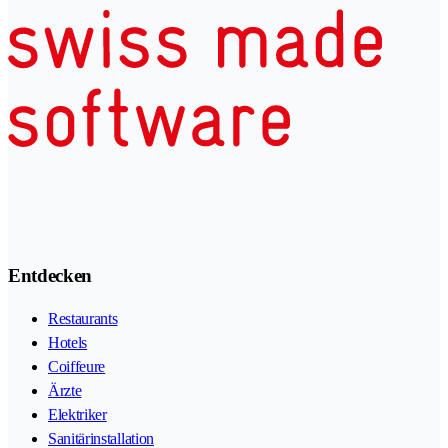
Entdecken
Restaurants
Hotels
Coiffeure
Ärzte
Elektriker
Sanitärinstallation