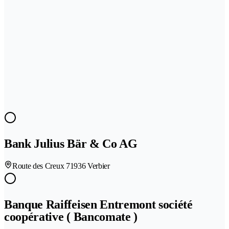
Bank Julius Bär & Co AG
Route des Creux 7
1936 Verbier
Banque Raiffeisen Entremont société
coopérative ( Bancomate )