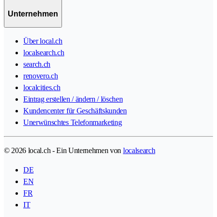
Unternehmen
Über local.ch
localsearch.ch
search.ch
renovero.ch
localcities.ch
Eintrag erstellen / ändern / löschen
Kundencenter für Geschäftskunden
Unerwünschtes Telefonmarketing
© 2026 local.ch - Ein Unternehmen von
localsearch
DE
EN
FR
IT