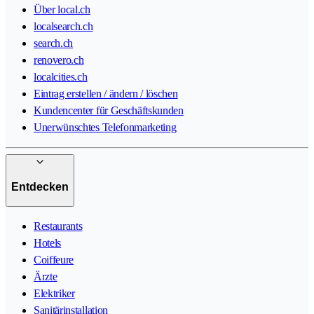
Über local.ch
localsearch.ch
search.ch
renovero.ch
localcities.ch
Eintrag erstellen / ändern / löschen
Kundencenter für Geschäftskunden
Unerwünschtes Telefonmarketing
Entdecken
Restaurants
Hotels
Coiffeure
Ärzte
Elektriker
Sanitärinstallation