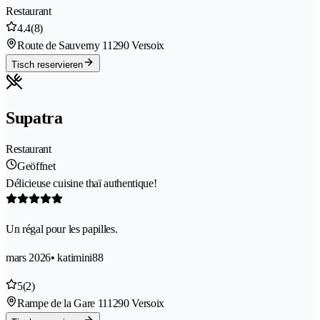
Restaurant
4.4
(8)
Route de Sauverny 1
1290 Versoix
Tisch reservieren
Supatra
Restaurant
Geöffnet
Délicieuse cuisine thaï authentique!
Un régal pour les papilles.
mars 2026
• katimini88
5
(2)
Rampe de la Gare 11
1290 Versoix