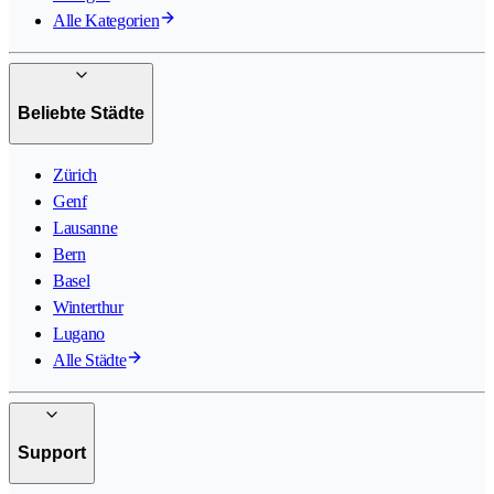
Alle Kategorien
Beliebte Städte
Zürich
Genf
Lausanne
Bern
Basel
Winterthur
Lugano
Alle Städte
Support