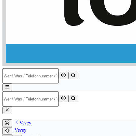
Vevey
Vevey