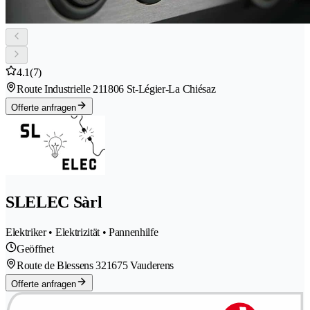
4.1
(7)
Route Industrielle 21
1806 St-Légier-La Chiésaz
Offerte anfragen
SLELEC Sàrl
Elektriker • Elektrizität • Pannenhilfe
Geöffnet
Route de Blessens 32
1675 Vauderens
Offerte anfragen