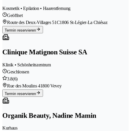
Kosmetik • Epilation • Haarentfernung
Geöffnet
Route des Deux-Villages 51C
1806 St-Légier-La Chiésaz
Termin reservieren
Clinique Matignon Suisse SA
Klinik • Schönheitszentrum
Geschlossen
3.8
(6)
Rue des Moulins 4
1800 Vevey
Termin reservieren
Organik Beauty, Nadine Mamin
Kurhaus