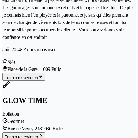
endroit où l’on n’entend pas le sèche-cheveux nous casser les oreilles.
Les gommages sont toujours excellents et le linge sent très bon. De plus,
je connais bien l’employée et la patronne, et je sais qu’elles prennent
soin de changer de vêtements lors de leurs courtes pauses et font tout
leur possible pour s’occuper des clientes. Vous pouvez donc avoir
confiance en cet endroit.
août 2024
• Anonymous user
5
(4)
Place de la Gare 1
1009 Pully
Termin reservieren
GLOW TIME
Epilation
Geöffnet
Rue de Vevey 218
1630 Bulle
Termin reservieren