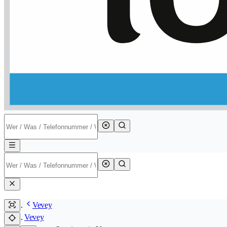
Vevey
Vevey