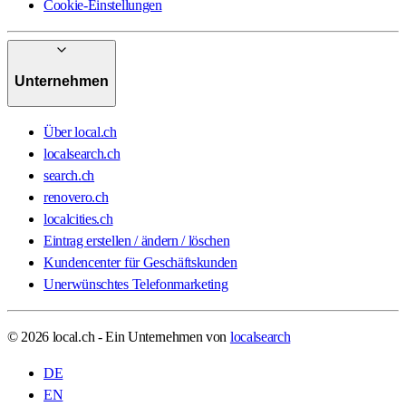
Cookie-Einstellungen
Unternehmen
Über local.ch
localsearch.ch
search.ch
renovero.ch
localcities.ch
Eintrag erstellen / ändern / löschen
Kundencenter für Geschäftskunden
Unerwünschtes Telefonmarketing
© 2026 local.ch - Ein Unternehmen von
localsearch
DE
EN