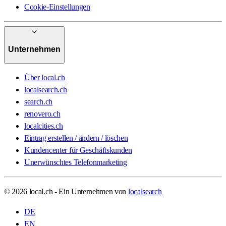
Cookie-Einstellungen
Unternehmen
Über local.ch
localsearch.ch
search.ch
renovero.ch
localcities.ch
Eintrag erstellen / ändern / löschen
Kundencenter für Geschäftskunden
Unerwünschtes Telefonmarketing
© 2026 local.ch - Ein Unternehmen von
localsearch
DE
EN