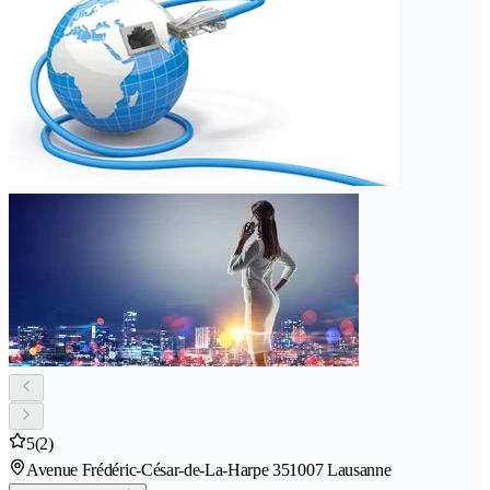
5
(2)
Avenue Frédéric-César-de-La-Harpe 35
1007 Lausanne