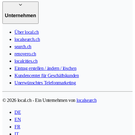
Unternehmen
Über local.ch
localsearch.ch
search.ch
renovero.ch
localcities.ch
Eintrag erstellen / ändern / löschen
Kundencenter für Geschäftskunden
Unerwünschtes Telefonmarketing
© 2026 local.ch - Ein Unternehmen von
localsearch
DE
EN
FR
IT