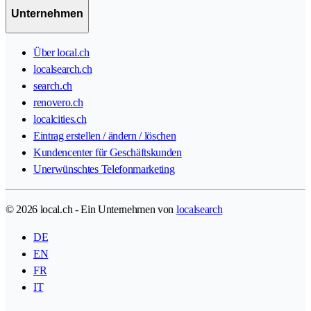
Unternehmen
Über local.ch
localsearch.ch
search.ch
renovero.ch
localcities.ch
Eintrag erstellen / ändern / löschen
Kundencenter für Geschäftskunden
Unerwünschtes Telefonmarketing
© 2026 local.ch - Ein Unternehmen von
localsearch
DE
EN
FR
IT