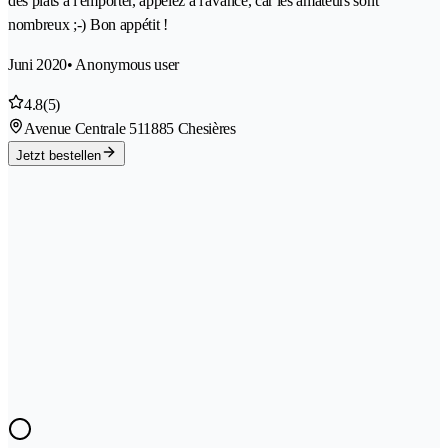
des plats à l'emporter, appelez à l'avance, car les amateurs sont
nombreux ;-) Bon appétit !
Juni 2020
• Anonymous user
4.8
(5)
Avenue Centrale 51
1885 Chesières
Jetzt bestellen