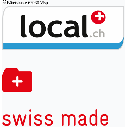
Bäretstrasse 6
3930 Visp