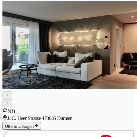
5
(1)
J.-C.-Heer-Strasse 47
8635 Dürnten
Offerte anfragen