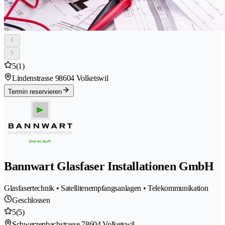
5
(1)
Lindenstrasse 9
8604 Volketswil
Termin reservieren
Bannwart Glasfaser Installationen GmbH
Glasfasertechnik • Satellitenempfangsanlagen • Telekommunikation
Geschlossen
5
(5)
Schwerzenbachstrasse 7
8604 Volketswil