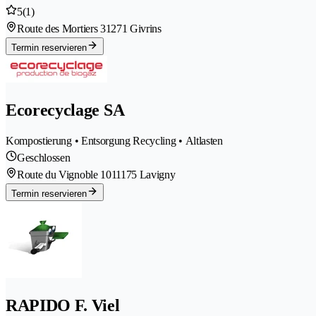
5
(1)
Route des Mortiers 3
1271 Givrins
Termin reservieren
Ecorecyclage SA
Kompostierung • Entsorgung Recycling • Altlasten
Geschlossen
Route du Vignoble 101
1175 Lavigny
Termin reservieren
RAPIDO F. Viel