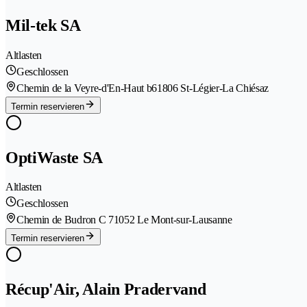
Mil-tek SA
Altlasten
Geschlossen
Chemin de la Veyre-d'En-Haut b6
1806 St-Légier-La Chiésaz
Termin reservieren
OptiWaste SA
Altlasten
Geschlossen
Chemin de Budron C 7
1052 Le Mont-sur-Lausanne
Termin reservieren
Récup'Air, Alain Pradervand