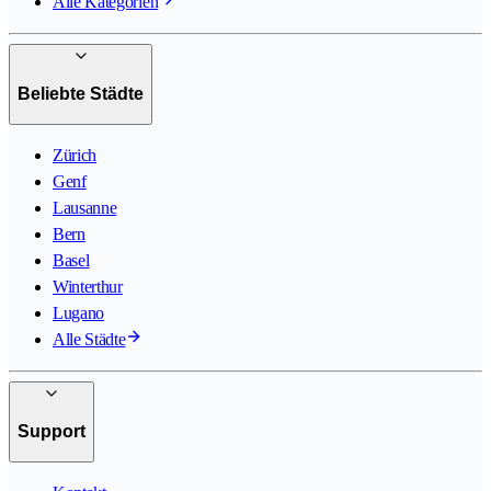
Alle Kategorien
Beliebte Städte
Zürich
Genf
Lausanne
Bern
Basel
Winterthur
Lugano
Alle Städte
Support