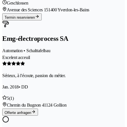
Geschlossen
Avenue des Sciences 15
1400 Yverdon-les-Bains
Termin reservieren
Emg-électroprocess SA
Automation • Schalttafelbau
Excelent acceuil
Sérieux, à l'écoute, passion du métier.
Jan. 2018
• DD
5
(1)
Chemin du Bugnon 4
1124 Gollion
Offerte anfragen