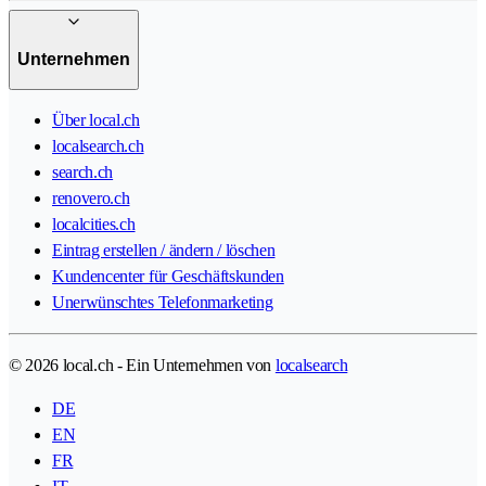
Unternehmen
Über local.ch
localsearch.ch
search.ch
renovero.ch
localcities.ch
Eintrag erstellen / ändern / löschen
Kundencenter für Geschäftskunden
Unerwünschtes Telefonmarketing
© 2026 local.ch - Ein Unternehmen von
localsearch
DE
EN
FR