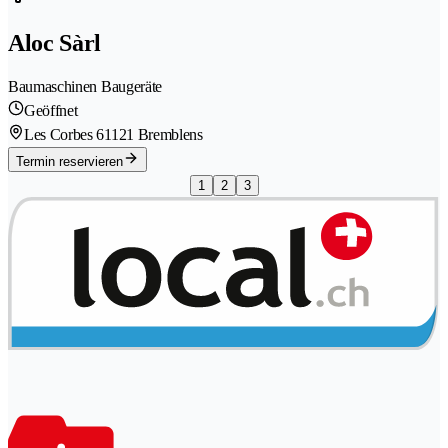
Aloc Sàrl
Baumaschinen Baugeräte
Geöffnet
Les Corbes 6
1121 Bremblens
Termin reservieren
1
2
3