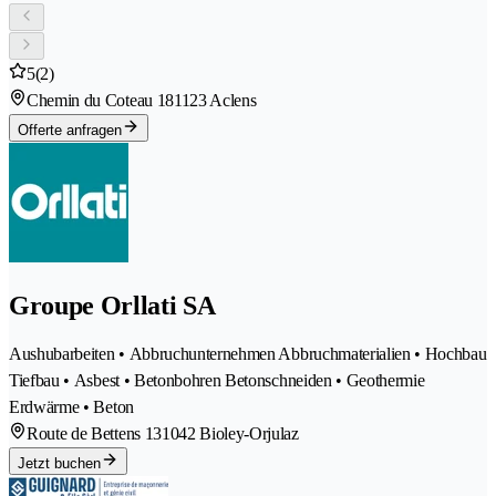
5
(2)
Chemin du Coteau 18
1123 Aclens
Offerte anfragen
Groupe Orllati SA
Aushubarbeiten • Abbruchunternehmen Abbruchmaterialien • Hochbau
Tiefbau • Asbest • Betonbohren Betonschneiden • Geothermie
Erdwärme • Beton
Route de Bettens 13
1042 Bioley-Orjulaz
Jetzt buchen