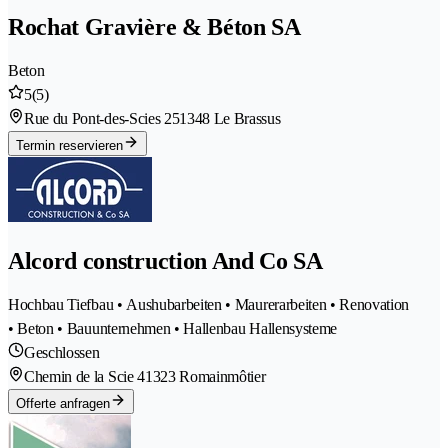
Rochat Gravière & Béton SA
Beton
5
(5)
Rue du Pont-des-Scies 25
1348 Le Brassus
Termin reservieren
Alcord construction And Co SA
Hochbau Tiefbau • Aushubarbeiten • Maurerarbeiten • Renovation
• Beton • Bauunternehmen • Hallenbau Hallensysteme
Geschlossen
Chemin de la Scie 4
1323 Romainmôtier
Offerte anfragen