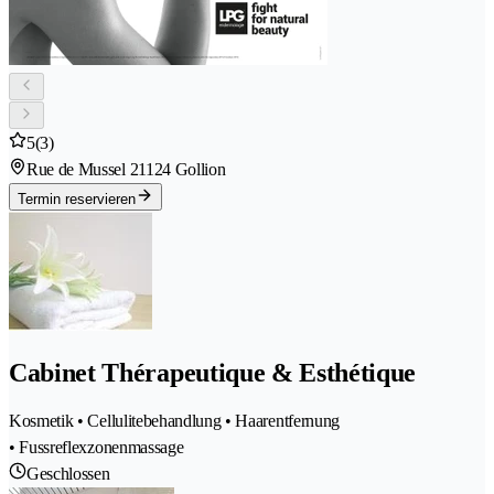
5
(3)
Rue de Mussel 2
1124 Gollion
Termin reservieren
Cabinet Thérapeutique & Esthétique
Kosmetik • Cellulitebehandlung • Haarentfernung
• Fussreflexzonenmassage
Geschlossen