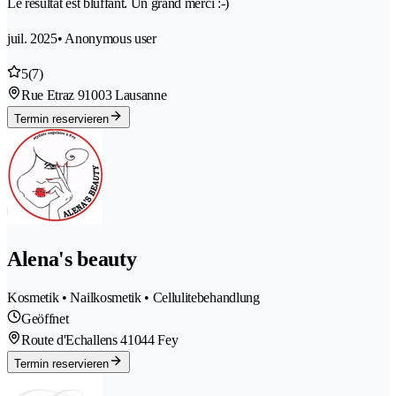
Le résultat est bluffant. Un grand merci :-)
juil. 2025
• Anonymous user
5
(7)
Rue Etraz 9
1003 Lausanne
Termin reservieren
Alena's beauty
Kosmetik • Nailkosmetik • Cellulitebehandlung
Geöffnet
Route d'Echallens 4
1044 Fey
Termin reservieren