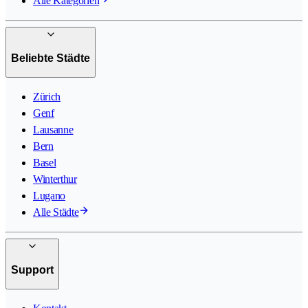
Alle Kategorien
Beliebte Städte
Zürich
Genf
Lausanne
Bern
Basel
Winterthur
Lugano
Alle Städte
Support