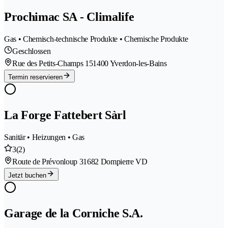
Prochimac SA - Climalife
Gas • Chemisch-technische Produkte • Chemische Produkte
Geschlossen
Rue des Petits-Champs 15
1400 Yverdon-les-Bains
Termin reservieren
La Forge Fattebert Sàrl
Sanitär • Heizungen • Gas
3
(2)
Route de Prévonloup 3
1682 Dompierre VD
Jetzt buchen
Garage de la Corniche S.A.