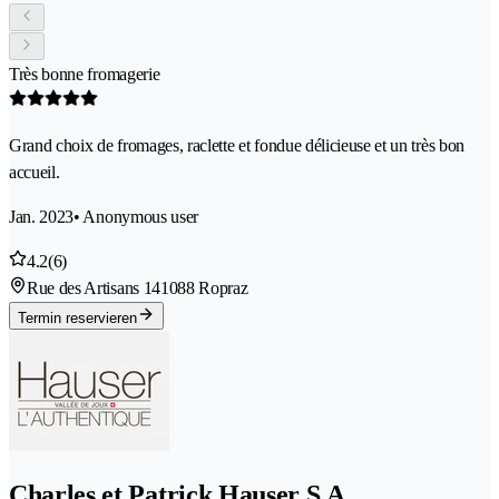
Très bonne fromagerie
Grand choix de fromages, raclette et fondue délicieuse et un très bon
accueil.
Jan. 2023
• Anonymous user
4.2
(6)
Rue des Artisans 14
1088 Ropraz
Termin reservieren
Charles et Patrick Hauser S.A.