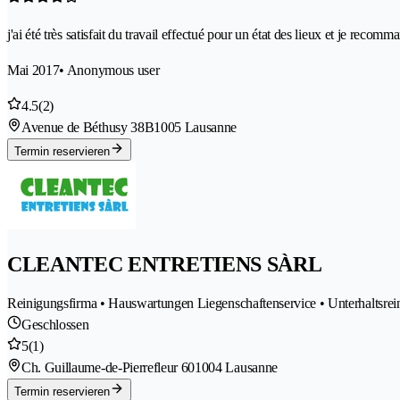
j'ai été très satisfait du travail effectué pour un état des lieux et je recomm
Mai 2017
• Anonymous user
4.5
(2)
Avenue de Béthusy 38B
1005 Lausanne
Termin reservieren
CLEANTEC ENTRETIENS SÀRL
Reinigungsfirma • Hauswartungen Liegenschaftenservice • Unterhaltsrei
Geschlossen
5
(1)
Ch. Guillaume-de-Pierrefleur 60
1004 Lausanne
Termin reservieren