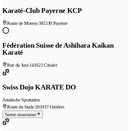
Karaté-Club Payerne KCP
Route de Morens 38
1530 Payerne
Fédération Suisse de Ashihara Kaikan
Karaté
Rue du Jura 14
1023 Crissier
Swiss Dojo KARATE DO
Asiatische Sportarten
Route du Stade 20
1937 Orsières
Termin reservieren