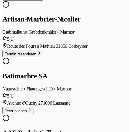
Artisan-Marbrier-Nicolier
Grabmalkunst Grabdenkmäler • Marmor
5
(1)
Route des Fours à Mathieu 3
1856 Corbeyrier
Termin reservieren
Batimarbre SA
Natursteine • Plattengeschäft • Marmor
5
(1)
Avenue d'Ouchy 27
1006 Lausanne
Jetzt buchen